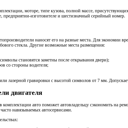
плектации, моторе, типе кузова, полной массе, присутствующи
де, предприятии-изготовителе и шестизначный серийный номер.
топроизводители наносят его на разные места. Для экономии в
обового стекла. Другие возможные места размещения:
(символы становятся заметны после открывания двери);
ов со стороны водителя;
и лазерной гравировки с высотой символов от 7 мм. Допускаетс
ели двигателя
 в комплектации авто поможет автовладельцу сэкономить на ре
 часто навязываемых автосервисами.
ельствах: