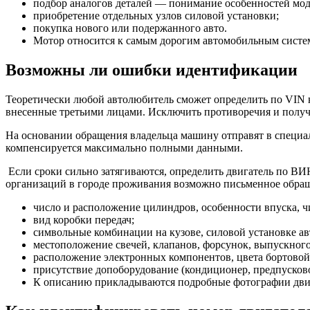
подбор аналогов деталей — понимание особенностей мо
приобретение отдельных узлов силовой установки;
покупка нового или подержанного авто.
Мотор относится к самым дорогим автомобильным систем
Возможны ли ошибки идентификации
Теоретически любой автолюбитель сможет определить по VIN к
внесенные третьими лицами. Исключить противоречия и полу
На основании обращения владельца машину отправят в специал
компенсируется максимально полными данными.
Если сроки сильно затягиваются, определить двигатель по ВИ
организаций в городе проживания возможно письменное обращ
число и расположение цилиндров, особенности впуска, ч
вид коробки передач;
символьные комбинации на кузове, силовой установке ав
местоположение свечей, клапанов, форсунок, выпускного
расположение электронных компонентов, цвета бортовой
присутствие допоборудование (кондиционер, предпусково
К описанию прикладываются подробные фотографии двиг