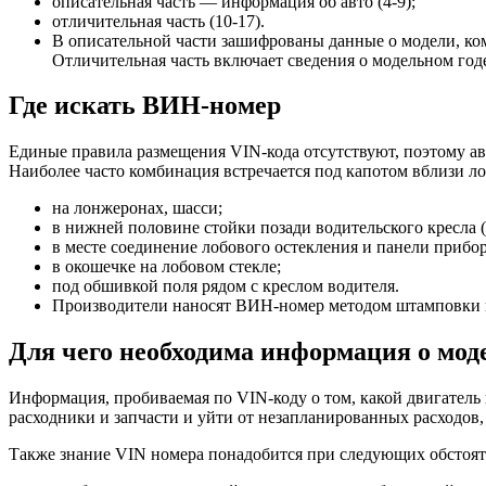
описательная часть — информация об авто (4-9);
отличительная часть (10-17).
В описательной части зашифрованы данные о модели, ком
Отличительная часть включает сведения о модельном го
Где искать ВИН-номер
Единые правила размещения VIN-кода отсутствуют, поэтому ав
Наиболее часто комбинация встречается под капотом вблизи л
на лонжеронах, шасси;
в нижней половине стойки позади водительского кресла 
в месте соединение лобового остекления и панели прибор
в окошечке на лобовом стекле;
под обшивкой поля рядом с креслом водителя.
Производители наносят ВИН-номер методом штамповки ил
Для чего необходима информация о мод
Информация, пробиваемая по VIN-коду о том, какой двигатель
расходники и запчасти и уйти от незапланированных расходов,
Также знание VIN номера понадобится при следующих обстоят