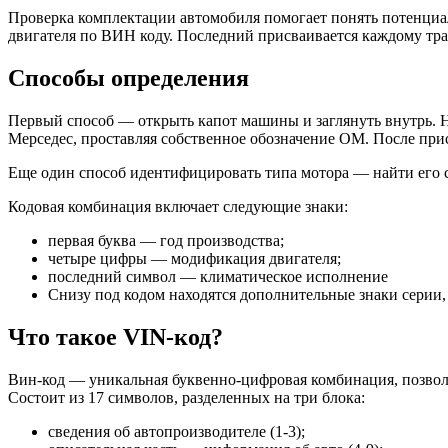
Проверка комплектации автомобиля помогает понять потенци
двигателя по ВИН коду. Последний присваивается каждому тра
Способы определения
Первый способ — открыть капот машины и заглянуть внутрь. Н
Мерседес, проставляя собственное обозначение ОМ. После присв
Еще один способ идентифицировать типа мотора — найти его с
Кодовая комбинация включает следующие знаки:
первая буква — год производства;
четыре цифры — модификация двигателя;
последний символ — климатическое исполнение
Снизу под кодом находятся дополнительные знаки серии,
Что такое VIN-код?
Вин-код — уникальная буквенно-цифровая комбинация, позвол
Состоит из 17 символов, разделенных на три блока:
сведения об автопроизводителе (1-3);