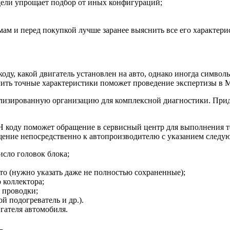
дели упрощает подбор от иных конфигураций;
ам и перед покупкой лучше заранее выяснить все его характер
оду, какой двигатель установлен на авто, однако иногда симво
чить точные характеристики поможет проведение экспертизы в
изированную организацию для комплексной диагностики. Придет
Н коду поможет обращение в сервисный центр для выполнения те
ение непосредственно к автопроизводителю с указанием следу
исло головок блока;
то (нужно указать даже не полностью сохраненные);
 коллектора;
 проводки;
й подогреватель и др.).
ателя автомобиля.