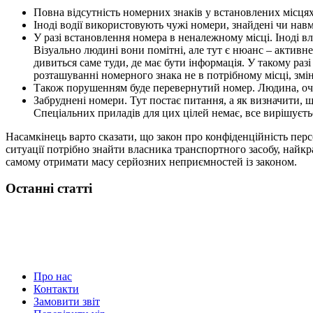
Повна відсутність номерних знаків у встановлених місця
Іноді водії використовують чужі номери, знайдені чи навм
У разі встановлення номера в неналежному місці. Іноді в
Візуально людині вони помітні, але тут є нюанс – актив
дивиться саме туди, де має бути інформація. У такому р
розташуванні номерного знака не в потрібному місці, змі
Також порушенням буде перевернутий номер. Людина, очев
Забруднені номери. Тут постає питання, а як визначити, щ
Спеціальних приладів для цих цілей немає, все вирішуєт
Насамкінець варто сказати, що закон про конфіденційність перс
ситуації потрібно знайти власника транспортного засобу, найк
самому отримати масу серйозних неприємностей із законом.
Останні статті
Про нас
Контакти
Замовити звіт