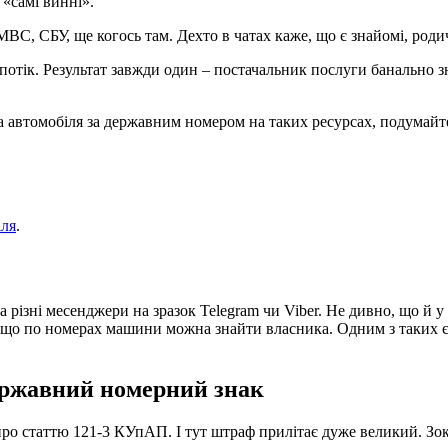
 «самі винні».
ВС, СБУ, ще когось там. Дехто в чатах каже, що є знайомі, родич
топотік. Результат завжди один – постачальник послуги банально 
 автомобіля за державним номером на таких ресурсах, подумайте: 
іля
.
 різні месенджери на зразок Telegram чи Viber. Не дивно, що й у
, що по номерах машини можна знайти власника. Одним з таких 
ержавний номерний знак
про статтю 121-3 КУпАП. І тут штраф прилітає дуже великий. Зок