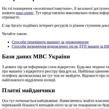
На тлі поширення «всесвітньої павутини», її загальної доступн
назвати
наш сервіс
. Тут представлена ​​максимально повна інфор
отримаєте.
Є ще багато подібних інтернет-ресурсів із різним ступенем докл
Читайте також:
Способи перевірити машину за держномером
;
Способи визначення відновлених після ДТП машин за ВІ
Бази даних МВС України
З деяких пір ця інформація стала відкритою. Будь-яка людина 
про машину з відкритого реєстру data.gov.ua. Найбільш цінними 
телефону автовласника ви тут теж не знайдете. Відомості про 
найближчого відділення поліції.
Платні майданчики
Ось тут починається найцікавіше. Намагаючись знайти власника
переважній більшості випадків ніхто за це не покараним не буд