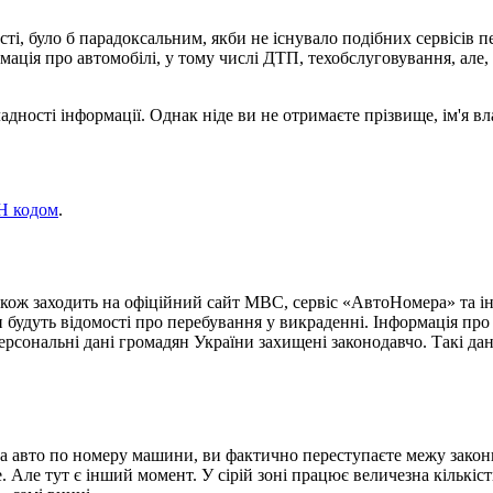
ості, було б парадоксальним, якби не існувало подібних сервісі
мація про автомобілі, у тому числі ДТП, техобслуговування, але,
адності інформації. Однак ніде ви не отримаєте прізвище, ім'я вл
Н кодом
.
також заходить на офіційний сайт МВС, сервіс «АвтоНомера» та і
будуть відомості про перебування у викраденні. Інформація про в
персональні дані громадян України захищені законодавчо. Такі д
 авто по номеру машини, ви фактично переступаєте межу законнос
е. Але тут є інший момент. У сірій зоні працює величезна кількі