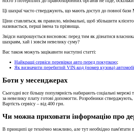
ніхто з потерпілих до правоохоронних органів не піде, оскільки
Ці шахраї часто стверджують, що мають доступ до повної бази М
Ціни ставляться, як правило, мінімальні, щоб збільшити клієн
називається, перші імена та прізвища.
Звідси напрошується висновок: перед тим як дізнатися власника
шахраям, хай і зовсім невелику суму?
Вас також можуть зацікавити наступні статті:
Найкращі сервіси перевірки авто перед покупкою
;
Як визначити перебитий VIN-код (номер кузова) автомоб
Боти у месенджерах
Сьогодні все більшу популярність набирають соціальні мережі та
за невелику плату готові допомогти. Розробники стверджують
Вартість сервісу – від 400 грн.
Чи можна приховати інформацію про д
В принципі це технічно можливо, але тут необхідно пам'ятати 