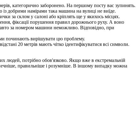
мерів, категорично заборонено. На першому посту вас зупинять.
що із добрими намірами така машина на вулиці не виїде.
чки за склом у салоні або кріплять ще у якихось місцях.
ження, фіксації порушення правил дорожнього руху. А воно
а авто за номером машини неможливо. Відповідно, при
итми починають вирішувати цю проблему.
відстані 20 метрів мають чітко ідентифікуватися всі символи.
ших людей, потрібно обов'язково. Якщо вже в екстремальній
зпечніше, правильніше і розумніше. В іншому випадку можна