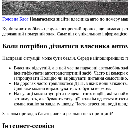
Головна
Блог
Намагаємося знайти власника авто по номеру маши
Купівля автомобіля - це дуже непростий процес, що вимагає рет
державний номерний знак. Саме він є унікальною інформацією,
Коли потрібно дізнатися власника авто
Насправді ситуацій може бути безліч. Серед найпоширеніших пр
Власник відсутній, а в цей час на парковці автомобіль за
ідентифікувати автотранспортний засіб. Часто ці камери
запрошувати Поліцію чи вирішувати питання самостійно,
На дорогах часто трапляються ДТП, з яких водії втікають
Далі вже можна вираховувати, хто був за кермом.
На вулиці можна зустріти неадекватних водіїв, які за на
затримують, але бувають ситуації, коли їм вдається втект
компенсацію за завдану шкоду. Часто агресивні водії шви
Загалом приводів багато, але чи реально це в принципі?
Інтернет-сервіси