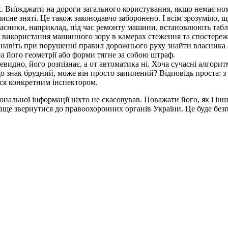
х. Виїжджати на дороги загального користування, якщо немає но
исне зняті. Це також законодавчо заборонено. І всім зрозуміло, 
ласники, наприклад, під час ремонту машини, встановлюють табли
не використання машинного зору в камерах стеження та спостере
азі навіть при порушенні правил дорожнього руху знайти власник
на його геометрії або форми тягне за собою штраф.
идно, його розпізнає, а от автоматика ні. Хоча сучасні алгор
о знак брудний, може він просто запилений? Відповідь проста: з 
ься конкретним інспектором.
ональної інформації ніхто не скасовував. Поважати його, як і ін
раще звернутися до правоохоронних органів України. Це буде бе