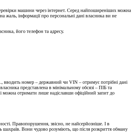
в перевірки машини через інтернет. Серед найпоширеніших можна
 на жаль, інформації про персональні дані власника ви не
асника, його телефон та адресу.
н., вводить номер – державний чи VIN – отримує потрібні дані
ласника представлена ​​в мінімальному обсязі – ПІБ та
ані можна отримати лише надіславши офіційний запит до
ті. Правопорушення, звісно, ​​не найсерйозніше. І в
сть шахраїв. Вони чудово розуміють, що після розкриття обману