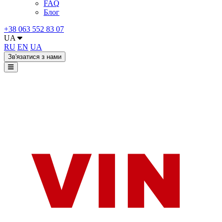
FAQ
Блог
+38 063 552 83 07
UA
RU
EN
UA
Зв'язатися з нами