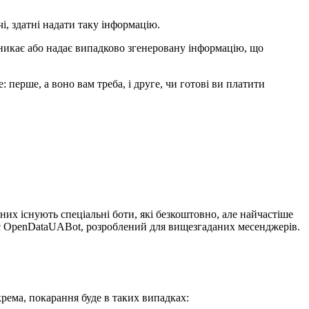
і, здатні надати таку інформацію.
зникає або надає випадково згенеровану інформацію, що
перше, а воно вам треба, і друге, чи готові ви платити
 них існують спеціальні боти, які безкоштовно, але найчастіше
є OpenDataUABot, розроблений для вищезгаданих месенджерів.
рема, покарання буде в таких випадках: