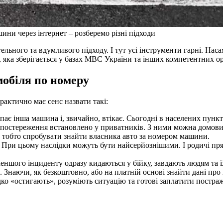
ни через інтернет – розберемо різні підходи
ельного та вдумливого підходу. І тут усі інструменти гарні. Наса
 яка зберігається у базах МВС України та інших компетентних ор
мобіля по номеру
актично має сенс назвати такі:
чіпає інша машина і, звичайно, втікає. Сьогодні в населених пунк
 спостереження встановлено у приватників. З ними можна домови
 тобто спробувати знайти власника авто за номером машини.
. При цьому наслідки можуть бути найсерйознішими. І родичі пря
йменшого інциденту одразу кидаються у бійку, завдають людям та 
и. Знаючи, як безкоштовно, або на платній основі знайти дані п
дко «остигають», розуміють ситуацію та готові заплатити постраж