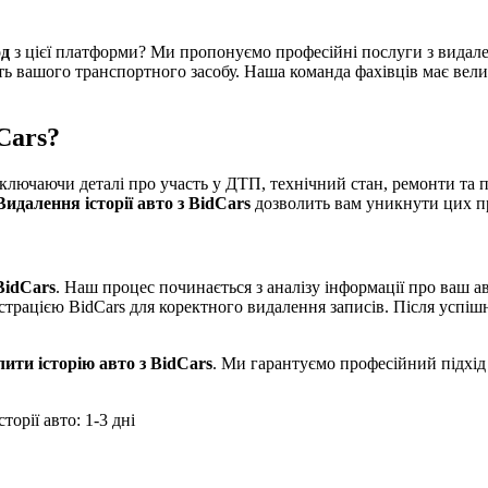
од
з цієї платформи? Ми пропонуємо професійні послуги з видале
ь вашого транспортного засобу. Наша команда фахівців має велики
Cars?
включаючи деталі про участь у ДТП, технічний стан, ремонти та 
Видалення історії авто з BidCars
дозволить вам уникнути цих пр
BidCars
. Наш процес починається з аналізу інформації про ваш а
страцією BidCars для коректного видалення записів. Після успі
ити історію авто з BidCars
. Ми гарантуємо професійний підхід
торії авто: 1-3 дні