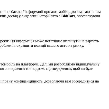
ння небажаної інформації про автомобіль, допомагаючи вам
й досвід у видаленні історії авто з
BidCars
, забезпечуючи
пробіг. Ця інформація може негативно вплинути на вартість
облем і покращити позиції вашого авто на ринку.
втомобіль на платформі. Далі ми розробляємо індивідуальну
шного видалення ми надаємо підтвердження, щоб ви були
 і повну конфіденційність, дозволяючи вам зосередитися на