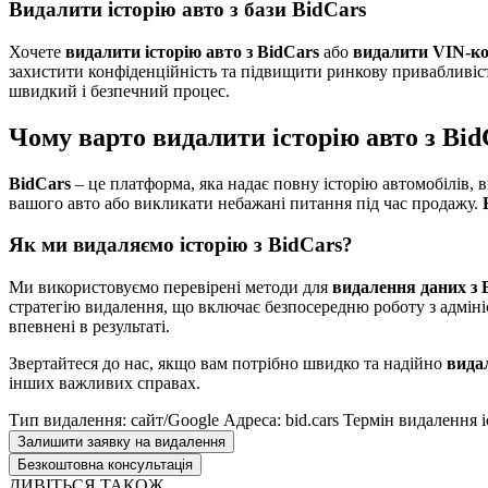
Видалити історію авто з бази BidCars
Хочете
видалити історію авто з BidCars
або
видалити VIN-к
захистити конфіденційність та підвищити ринкову привабливіст
швидкий і безпечний процес.
Чому варто видалити історію авто з Bid
BidCars
– це платформа, яка надає повну історію автомобілів, 
вашого авто або викликати небажані питання під час продажу.
Як ми видаляємо історію з BidCars?
Ми використовуємо перевірені методи для
видалення даних з 
стратегію видалення, що включає безпосередню роботу з адміні
впевнені в результаті.
Звертайтеся до нас, якщо вам потрібно швидко та надійно
видал
інших важливих справах.
Тип видалення: сайт/Google
Адреса: bid.cars
Термін видалення іс
Залишити заявку на видалення
Безкоштовна консультація
ДИВІТЬСЯ ТАКОЖ