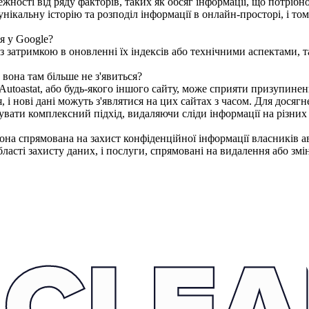
ності від ряду факторів, таких як обсяг інформації, що потрібно
 унікальну історію та розподіл інформації в онлайн-просторі, і т
я у Google?
із затримкою в оновленні їх індексів або технічними аспектами,
 вона там більше не з'явиться?
 Аutoastat, або будь-якого іншого сайту, може сприяти призупине
 і нові дані можуть з'являтися на цих сайтах з часом. Для досяг
вувати комплексний підхід, видаляючи сліди інформації на різни
она спрямована на захист конфіденційної інформації власників а
сті захисту даних, і послуги, спрямовані на видалення або зміну