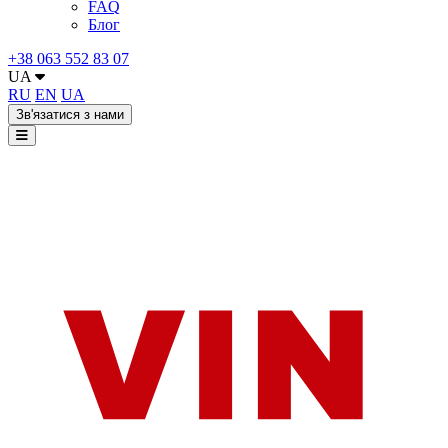
FAQ
Блог
+38 063 552 83 07
UA
RU
EN
UA
Зв'язатися з нами