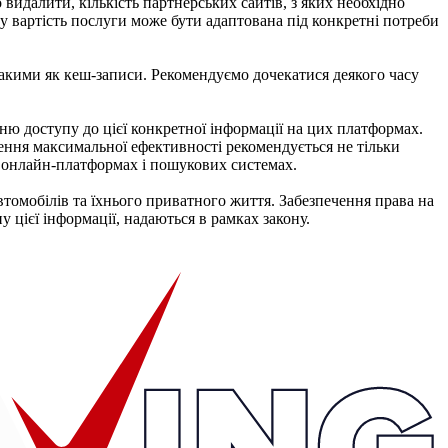
 видалити, кількість партнерських сайтів, з яких необхідно
ому вартість послуги може бути адаптована під конкретні потреби
 такими як кеш-записи. Рекомендуємо дочекатися деякого часу
нню доступу до цієї конкретної інформації на цих платформах.
нення максимальної ефективності рекомендується не тільки
х онлайн-платформах і пошукових системах.
втомобілів та їхнього приватного життя. Забезпечення права на
 цієї інформації, надаються в рамках закону.