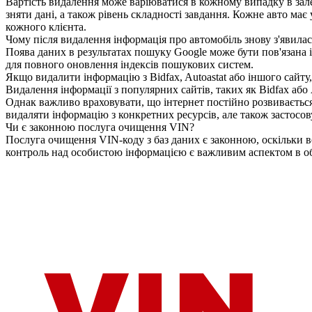
Вартість видалення може варіюватися в кожному випадку в залеж
зняти дані, а також рівень складності завдання. Кожне авто має
кожного клієнта.
Чому після видалення інформація про автомобіль знову з'явилас
Поява даних в результатах пошуку Google може бути пов'язана 
для повного оновлення індексів пошукових систем.
Якщо видалити інформацію з Bidfax, Autoastat або іншого сайту,
Видалення інформації з популярних сайтів, таких як Bidfax або
Однак важливо враховувати, що інтернет постійно розвивається,
видаляти інформацію з конкретних ресурсів, але також застосо
Чи є законною послуга очищення VIN?
Послуга очищення VIN-коду з баз даних є законною, оскільки в
контроль над особистою інформацією є важливим аспектом в обла