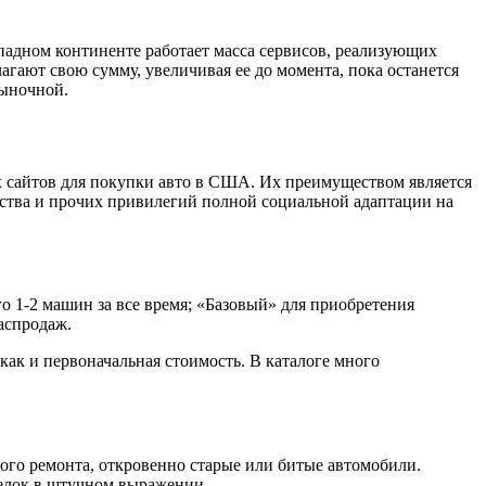
ападном континенте работает масса сервисов, реализующих
ают свою сумму, увеличивая ее до момента, пока останется
рыночной.
 сайтов для покупки авто в США. Их преимуществом является
анства и прочих привилегий полной социальной адаптации на
го 1-2 машин за все время; «Базовый» для приобретения
аспродаж.
ак и первоначальная стоимость. В каталоге много
ого ремонта, откровенно старые или битые автомобили.
делок в штучном выражении.