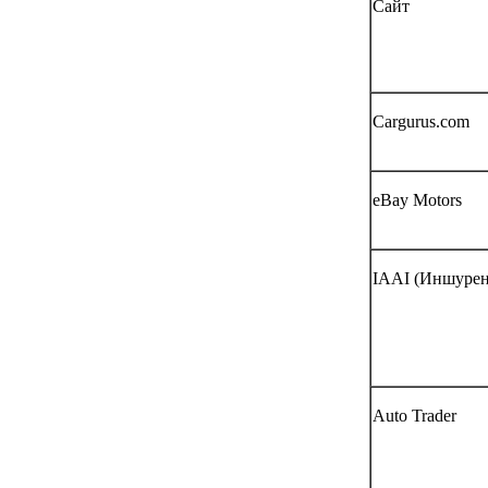
Сайт
Cargurus.com
eBay Motors
IAAI (Иншурен
Auto Trader