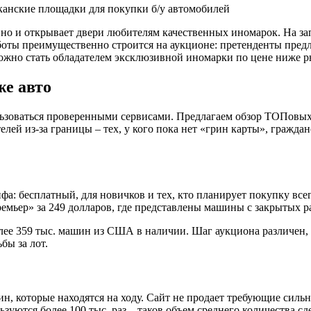
анские площадки для покупки б/у автомобилей
, но и открывает двери любителям качественных иномарок. На з
ы преимущественно строится на аукционе: претенденты предлаг
можно стать обладателем эксклюзивной иномарки по цене ниже 
же авто
ьзоваться проверенными сервисами. Предлагаем обзор ТОПовых
елей из-за границы – тех, у кого пока нет «грин карты», гражд
ифа: бесплатный, для новичков и тех, кто планирует покупку все
емьер» за 249 долларов, где представлены машины с закрытых р
лее 359 тыс. машин из США в наличии. Шаг аукциона различен, к
бы за лот.
н, которые находятся на ходу. Сайт не продает требующие сильн
зуются более 100 тыс. раз – таков объем среднего количества с