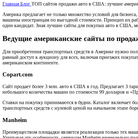
Главная
Блог
ТОП сайтов продажи авто в США: лучшие америк
Америка предлагает не только множество условий для бизнеса
машины иностранцам по выгодной стоимости. Принцип их работ
один кандидат. Зная лучшие сайты для покупки авто в США, 
Ведущие американские сайты по прода
Для приобретения транспортных средств в Америке нужно пол
равный доступ к аукциону для всех, включая приезжих покупат
американском континенте.
Copart.com
Сайт продает более 3 млн. авто в США в год. Предлагает 3 тар
небольшого количества машин по стоимости 99 долларов и «Пр
Ставки на покупку принимаются в будни. Каталог включает бо
транспортных средств с нулевой ценой на начальном этапе борь
Manheim
Преимуществом площадки является реализация только тех маши
Учитывая эту особенность, сервисом Manheim еженедельно поль