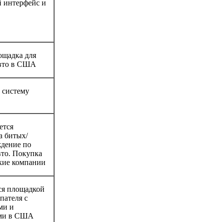
 интерфейс и
ощадка для
вто в США
 систему
ется
а битых/
дение по
то. Покупка
ские компании
тся площадкой
пателя с
ми и
ами в США