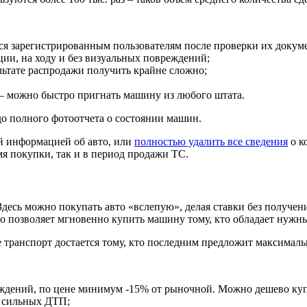
тся зарегистрированным пользователям после проверки их докум
ии, на ходу и без визуальных повреждений;
льтате распродажи получить крайне сложно;
 – можно быстро пригнать машину из любого штата.
до полного фотоотчета о состоянии машин.
й информацией об авто, или
полностью удалить все сведения
о к
емя покупки, так и в период продажи ТС.
десь можно покупать авто «вслепую», делая ставки без получен
о позволяет мгновенно купить машину тому, кто обладает нужны
е транспорт достается тому, кто последним предложит максимал
ждений, по цене минимум -15% от рыночной. Можно дешево купит
а, сильных ДТП;