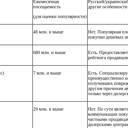
Ежемесячная
Русский/украинский
посещаемость
другие особенности
(для оценки популярности)
48 млн. и выше
Нет. Популярная пл
покупки дешевых а
680 млн. и выше
Есть. Предоставляет
рейтинга продавцов
с)
7 млн. и выше
Есть. Специализиру
преимущественно н
получивших повреж
другим причинам ав
только через дилер
29 млн. и выше
Нет. По сути являе
коммуникации поку
частными продавца
дилерскими центр