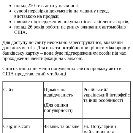
понад 250 тис. авто у наявності;
суворі перевірки документів на машину перед
виставкою на продаж;
швидке підтвердження покупки після закінчення торгів;
понад 26 років роботи на ринку вживаних автомобілів
США.
Для доступу до сайту необхідно зареєструватися, вказавши
дані документів. Для оплати потрібно прикріпити міжнародну
банківську картку – вона буде підтвердженням особи під час
проходження ідентифікації на Cars.com.
Список інших не менш популярних сайтів продажу авто в
США представлений у таблиці
Сайт
Щомісячна
Російський/
відвідуваність
український інтерфейс
та інші особливості
(Для оцінки
популярності)
Cargurus.com
48 млн. та більше
Ні. Популярний
майданчик для