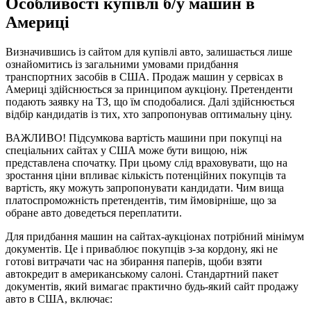
Особливості купівлі б/у машин в
Америці
Визначившись із сайтом для купівлі авто, залишається лише
ознайомитись із загальними умовами придбання
транспортних засобів в США. Продаж машин у сервісах в
Америці здійснюється за принципом аукціону. Претенденти
подають заявку на ТЗ, що їм сподобалися. Далі здійснюється
відбір кандидатів із тих, хто запропонував оптимальну ціну.
ВАЖЛИВО! Підсумкова вартість машини при покупці на
спеціальних сайтах у США може бути вищою, ніж
представлена спочатку. При цьому слід враховувати, що на
зростання ціни впливає кількість потенційних покупців та
вартість, яку можуть запропонувати кандидати. Чим вища
платоспроможність претендентів, тим ймовірніше, що за
обране авто доведеться переплатити.
Для придбання машин на сайтах-аукціонах потрібний мінімум
документів. Це і приваблює покупців з-за кордону, які не
готові витрачати час на збирання паперів, щоби взяти
автокредит в американському салоні. Стандартний пакет
документів, який вимагає практично будь-який сайт продажу
авто в США, включає: