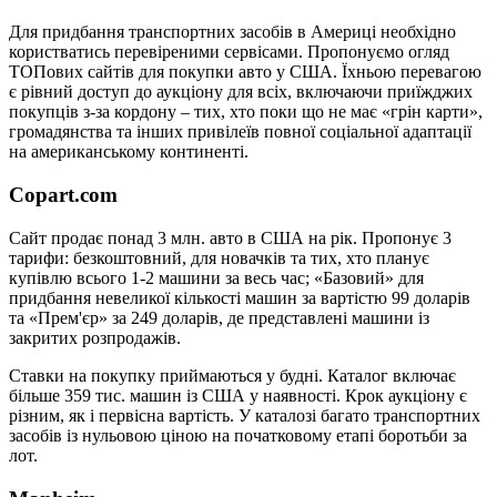
Для придбання транспортних засобів в Америці необхідно
користватись перевіреними сервісами. Пропонуємо огляд
ТОПових сайтів для покупки авто у США. Їхньою перевагою
є рівний доступ до аукціону для всіх, включаючи приїжджих
покупців з-за кордону – тих, хто поки що не має «грін карти»,
громадянства та інших привілеїв повної соціальної адаптації
на американському континенті.
Copart.com
Сайт продає понад 3 млн. авто в США на рік. Пропонує 3
тарифи: безкоштовний, для новачків та тих, хто планує
купівлю всього 1-2 машини за весь час; «Базовий» для
придбання невеликої кількості машин за вартістю 99 доларів
та «Прем'єр» за 249 доларів, де представлені машини із
закритих розпродажів.
Ставки на покупку приймаються у будні. Каталог включає
більше 359 тис. машин із США у наявності. Крок аукціону є
різним, як і первісна вартість. У каталозі багато транспортних
засобів із нульовою ціною на початковому етапі боротьби за
лот.