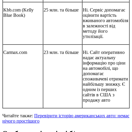
Kbb.com (Kelly
25 млн. та більше
Ні. Сервіс допомагає
Blue Book)
оцінити вартість
вживаного автомобіля
в залежності від
методу його
утилізації.
Carmax.com
23 млн. та більше
Ні. Сайт оперативно
надає актуальну
інформацію про ціни
на автомобілі, що
допомагає
споживачеві отримати
найбільшу знижку. Є
одним із перших
сайтів в США з
продажу авто
Читайте также:
Перевірити історію американських авто: немає
нічого простішого