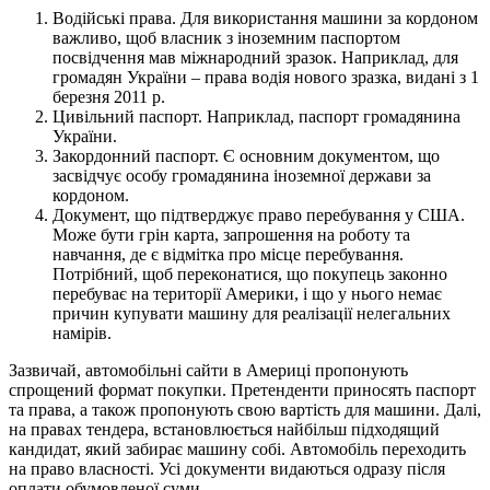
Водійські права. Для використання машини за кордоном
важливо, щоб власник з іноземним паспортом
посвідчення мав міжнародний зразок. Наприклад, для
громадян України – права водія нового зразка, видані з 1
березня 2011 р.
Цивільний паспорт. Наприклад, паспорт громадянина
України.
Закордонний паспорт. Є основним документом, що
засвідчує особу громадянина іноземної держави за
кордоном.
Документ, що підтверджує право перебування у США.
Може бути грін карта, запрошення на роботу та
навчання, де є відмітка про місце перебування.
Потрібний, щоб переконатися, що покупець законно
перебуває на території Америки, і що у нього немає
причин купувати машину для реалізації нелегальних
намірів.
Зазвичай, автомобільні сайти в Америці пропонують
спрощений формат покупки. Претенденти приносять паспорт
та права, а також пропонують свою вартість для машини. Далі,
на правах тендера, встановлюється найбільш підходящий
кандидат, який забирає машину собі. Автомобіль переходить
на право власності. Усі документи видаються одразу після
оплати обумовленої суми.