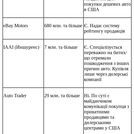
покупки дешевих авто
в США
eBay Motors
680 млн. та більше
Є. Надає систему
рейтингу продавців
IAAI (Иншуренс)
7 млн. та більше
Є. Спеціалізується
переважно на битих/
що отримали
пошкодження з інших
причин авто. Купівля
лише через дилерські
компанії
Auto Trader
29 млн. та більше
Ні. По суті є
майданчиком
комунікації покупця з
приватними
продавцями та
дилерськими
центрами у США