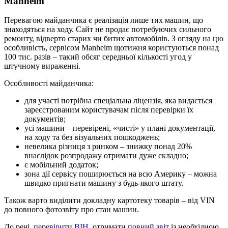
Manheim
Перевагою майданчика є реалізація лише тих машин, що
знаходяться на ходу. Сайт не продає потребуючих сильного
ремонту, відверто старих чи битих автомобілів. З огляду на цю
особливість, сервісом Manheim щотижня користуються понад
100 тис. разів – такий обсяг середньої кількості угод у
штучному вираженні.
Особливості майданчика:
для участі потрібна спеціальна ліцензія, яка видається
зареєстрованим користувачам після перевірки їх
документів;
усі машини – перевірені, «чисті» у плані документації,
на ходу та без візуальних пошкоджень;
невелика різниця з ринком – знижку понад 20%
внаслідок розпродажу отримати дуже складно;
є мобільний додаток;
зона дії сервісу поширюється на всю Америку – можна
швидко пригнати машину з будь-якого штату.
Також варто виділити докладну картотеку товарів – від VIN
до повного фотозвіту про стан машин.
До речі,
перевірити ВІН
, отримати
повний звіт
із необхідною