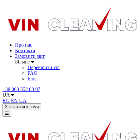
Про нас
Контакти
Замовити звіт
Більше
Перевірити vin
FAQ
Блог
+38 063 552 83 07
UA
RU
EN
UA
Зв'язатися з нами