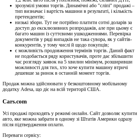
зрозумілі умови торгів. Динамічні або "сліпі" продажі –
тип визначає і вартість машини в результаті, і кількість
претендентів;
низькі збори. Тут не потрібно платити сотні доларів за
доступ до ексклюзивних розпродажів, але при цьому є
багато машин із суттєвими ушкодженнями. Перевірка
документів у ряді випадків не така сувора, як у сайтів-
конкурентів, у тому числі й щодо покупців;
є можливість продовження термінів торгів. Даний факт
не подобається ряду користувачів, проте дає збільшити
час розгляду заявок на 5 хвилин мінімум, розширивши
можливості для тих, хто хоче купити машину втричі
дешевше за ринок в останній момент торгів.
Продаж можна здійснювати у безкоштовному мобільному
додатку Adesa, що діє на всій території США.
Cars.com
Усі продажі проходять у режимі онлайн. Сайт дозволяє купити
авто, яке можна забрати в одному зі Штатів Америки одразу
після підтвердження оплати.
Переваги сервісу: