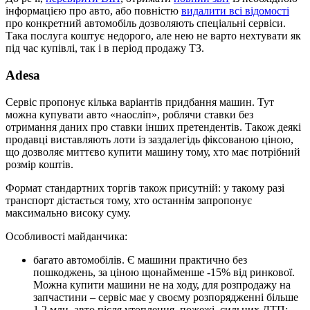
інформацією про авто, або повністю
видалити всі відомості
про конкретний автомобіль дозволяють спеціальні сервіси.
Така послуга коштує недорого, але нею не варто нехтувати як
під час купівлі, так і в період продажу ТЗ.
Adesa
Сервіс пропонує кілька варіантів придбання машин. Тут
можна купувати авто «наосліп», роблячи ставки без
отримання даних про ставки інших претендентів. Також деякі
продавці виставляють лоти із заздалегідь фіксованою ціною,
що дозволяє миттєво купити машину тому, хто має потрібний
розмір коштів.
Формат стандартних торгів також присутній: у такому разі
транспорт дістається тому, хто останнім запропонує
максимально високу суму.
Особливості майданчика:
багато автомобілів. Є машини практично без
пошкоджень, за ціною щонайменше -15% від ринкової.
Можна купити машини не на ходу, для розпродажу на
запчастини – сервіс має у своєму розпорядженні більше
1,2 млн. авто після утоплення, пожежі, сильних ДТП;